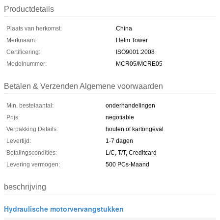
Productdetails
Plaats van herkomst:
China
Merknaam:
Helm Tower
Certificering:
ISO9001:2008
Modelnummer:
MCR05/MCRE05
Betalen & Verzenden Algemene voorwaarden
Min. bestelaantal:
onderhandelingen
Prijs:
negotiable
Verpakking Details:
houten of kartongeval
Levertijd:
1-7 dagen
Betalingscondities:
L/C, T/T, Creditcard
Levering vermogen:
500 PCs-Maand
beschrijving
Hydraulische motorvervangstukken