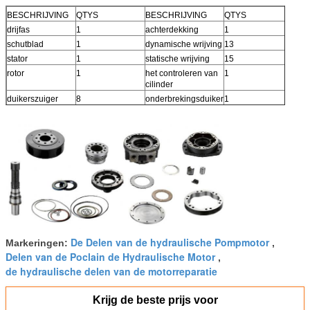
BESCHRIJVING
QTYS
BESCHRIJVING
QTYS
drijfas
1
achterdekking
1
schutblad
1
dynamische wrijving
13
stator
1
statische wrijving
15
rotor
1
het controleren van
1
cilinder
duikerszuiger
8
onderbrekingsduiker
1
rol
8
dekkingsplaat
1
verdeler
1
remschacht
1
De Delen van de hydraulische Pompmotor
Markeringen:
,
Delen van de Poclain de Hydraulische Motor
,
de hydraulische delen van de motorreparatie
Krijg de beste prijs voor