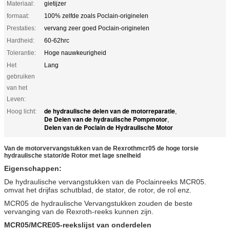
Materiaal:
gietijzer
formaat:
100% zelfde zoals Poclain-originelen
Prestaties:
vervang zeer goed Poclain-originelen
Hardheid:
60-62hrc
Tolerantie:
Hoge nauwkeurigheid
Het
Lang
gebruiken
van het
Leven:
de hydraulische delen van de motorreparatie
Hoog licht:
,
De Delen van de hydraulische Pompmotor
,
Delen van de Poclain de Hydraulische Motor
Van de motorvervangstukken van de Rexrothmcr05 de hoge torsie
hydraulische stator/de Rotor met lage snelheid
Eigenschappen:
De hydraulische vervangstukken van de Poclainreeks MCR05.
omvat het drijfas schutblad, de stator, de rotor, de rol enz.
MCR05 de hydraulische Vervangstukken zouden de beste
vervanging van de Rexroth-reeks kunnen zijn.
MCR05/MCRE05-reekslijst van onderdelen