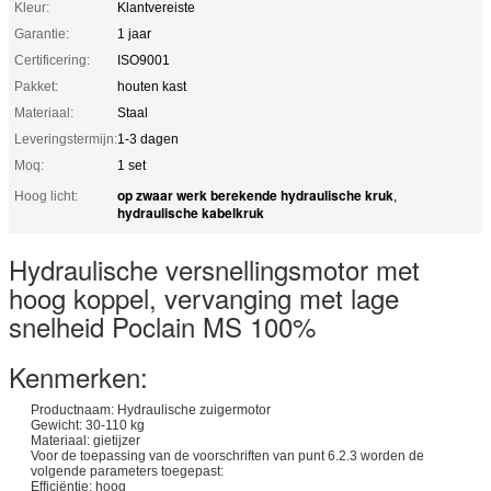
Kleur:
Klantvereiste
Garantie:
1 jaar
Certificering:
ISO9001
Pakket:
houten kast
Materiaal:
Staal
Leveringstermijn:
1-3 dagen
Moq:
1 set
op zwaar werk berekende hydraulische kruk
Hoog licht:
,
hydraulische kabelkruk
Hydraulische versnellingsmotor met
hoog koppel, vervanging met lage
snelheid Poclain MS 100%
Kenmerken:
Productnaam: Hydraulische zuigermotor
Gewicht: 30-110 kg
Materiaal: gietijzer
Voor de toepassing van de voorschriften van punt 6.2.3 worden de
volgende parameters toegepast:
Efficiëntie: hoog