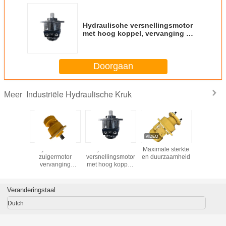
Hydraulische versnellingsmotor
met hoog koppel, vervanging met
lage snelheid Poclain MS 100%
Doorgaan
Industriële Hydraulische Kruk
Meer
ustriële
Hydraulische
Hydraulische
Maximale sterkte
Professi
lische
zuigermotor
versnellingsmotor
en duurzaamheid
Heftoe
ndende
vervanging
met hoog koppel,
Industr
der/het
Poclain MS 100%
vervanging met
Hydraulisc
van de
lage snelheid
met Step
kaak
Poclain MS 100%
Snelh
Veranderingstaal
Dutch