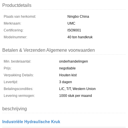
Productdetails
Plaats van herkomst:
Ningbo China
Merknaam:
UMC
Certificering:
ISO9001
Modelnummer:
40 ton handkruk
Betalen & Verzenden Algemene voorwaarden
Min. bestelaantal:
onderhandelingen
Prijs:
negotiable
Verpakking Details:
Houten kist
Levertijd:
3 dagen
Betalingscondities:
L/C, T/T, Western Union
Levering vermogen:
1000 stuk per maand
beschrijving
Industriële Hydraulische Kruk