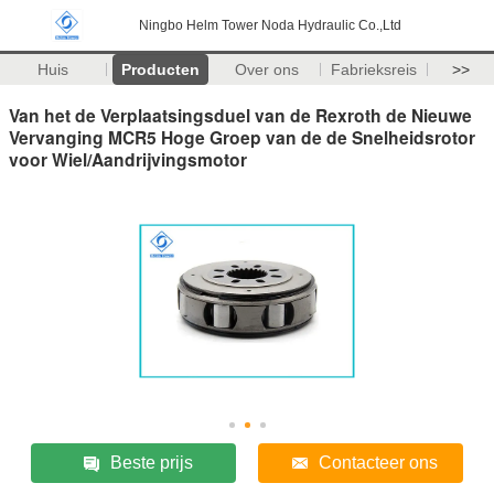
Ningbo Helm Tower Noda Hydraulic Co.,Ltd
Huis
Producten
Over ons
Fabrieksreis
>>
Van het de Verplaatsingsduel van de Rexroth de Nieuwe
Vervanging MCR5 Hoge Groep van de de Snelheidsrotor
voor Wiel/Aandrijvingsmotor
Beste prijs
Contacteer ons