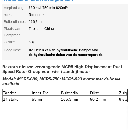
Verplaatsing:
680 ml/r 750 ml/r 820ml/r
merk:
Roertoren
Buitendiameter:
166,3 mm
Plaats van
Zhejiang, China
Oorsprong:
Gewicht:
8 kg
De Delen van de hydraulische Pompmotor
Hoog licht:
,
de hydraulische delen van de motorreparatie
Rexroth nieuwe vervangende MCR5 High Displacement Duel
Speed ​​Rotor Group voor wiel / aandrijfmotor
Model: MCR5-680;
MCR5-750;
MCR5-820 motor met dubbele
snelheid
Tanden
Inner Dia.
Buitendia.
Dikte
Zuige
24 stuks
58 mm
166,3 mm
50,2 mm
8 stu