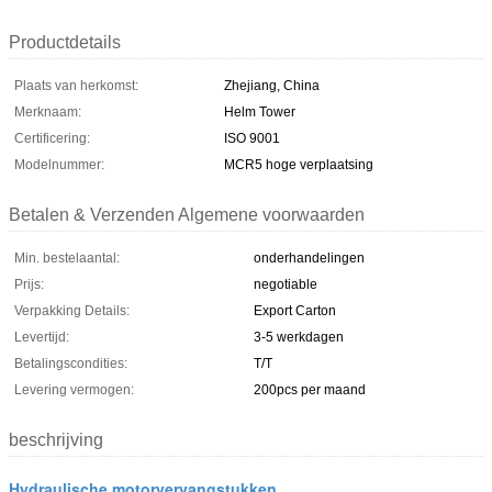
Productdetails
Plaats van herkomst:
Zhejiang, China
Merknaam:
Helm Tower
Certificering:
ISO 9001
Modelnummer:
MCR5 hoge verplaatsing
Betalen & Verzenden Algemene voorwaarden
Min. bestelaantal:
onderhandelingen
Prijs:
negotiable
Verpakking Details:
Export Carton
Levertijd:
3-5 werkdagen
Betalingscondities:
T/T
Levering vermogen:
200pcs per maand
beschrijving
Hydraulische motorvervangstukken