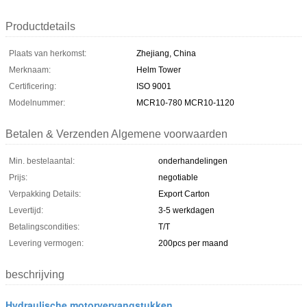
Productdetails
Plaats van herkomst:
Zhejiang, China
Merknaam:
Helm Tower
Certificering:
ISO 9001
Modelnummer:
MCR10-780 MCR10-1120
Betalen & Verzenden Algemene voorwaarden
Min. bestelaantal:
onderhandelingen
Prijs:
negotiable
Verpakking Details:
Export Carton
Levertijd:
3-5 werkdagen
Betalingscondities:
T/T
Levering vermogen:
200pcs per maand
beschrijving
Hydraulische motorvervangstukken