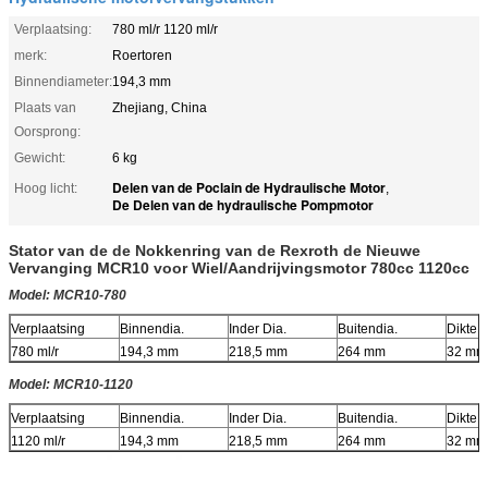
Verplaatsing:
780 ml/r 1120 ml/r
merk:
Roertoren
Binnendiameter:
194,3 mm
Plaats van
Zhejiang, China
Oorsprong:
Gewicht:
6 kg
Delen van de Poclain de Hydraulische Motor
Hoog licht:
,
De Delen van de hydraulische Pompmotor
Stator van de de Nokkenring van de Rexroth de Nieuwe
Vervanging MCR10 voor Wiel/Aandrijvingsmotor 780cc 1120cc
Model: MCR10-780
Verplaatsing
Binnendia.
Inder Dia.
Buitendia.
Dikte
780 ml/r
194,3 mm
218,5 mm
264 mm
32 mm
Model: MCR10-1120
Verplaatsing
Binnendia.
Inder Dia.
Buitendia.
Dikte
1120 ml/r
194,3 mm
218,5 mm
264 mm
32 mm