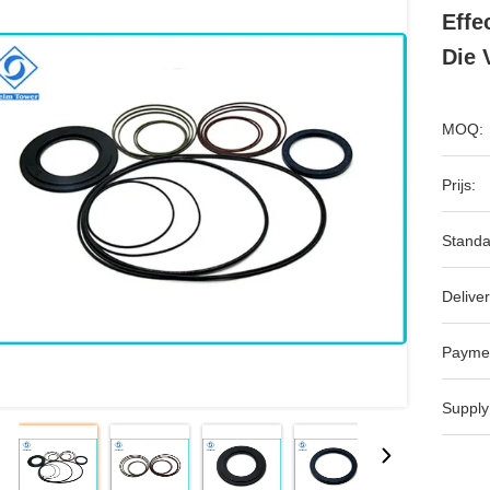
Effe
Die 
MOQ:
Prijs:
Standa
Deliver
Payme
Supply