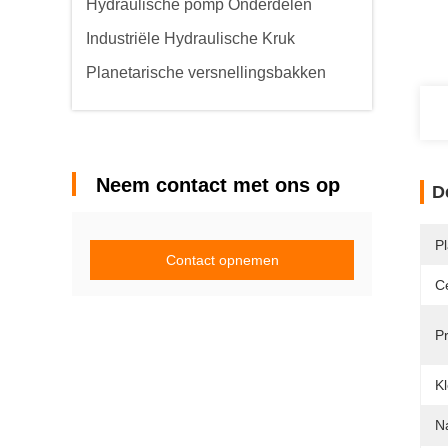
Hydraulische pomp Onderdelen
Industriële Hydraulische Kruk
Planetarische versnellingsbakken
Neem contact met ons op
D
P
Contact opnemen
Ce
Pr
Kl
N