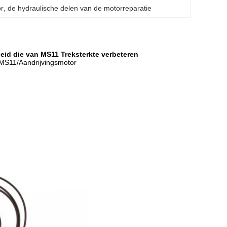
or
, 
de hydraulische delen van de motorreparatie
eid die van MS11 Treksterkte verbeteren
n MS11/Aandrijvingsmotor