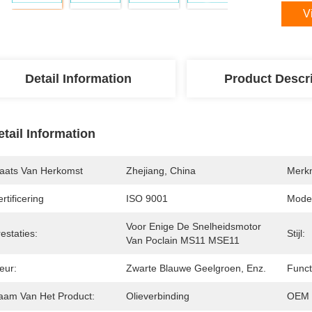
V
Detail Information
Product Descr
etail Information
laats Van Herkomst
Zhejiang, China
Merk
rtificering
ISO 9001
Mode
Voor Enige De Snelheidsmotor 
estaties:
Stijl:
Van Poclain MS11 MSE11
eur:
Zwarte Blauwe Geelgroen, Enz.
Funct
aam Van Het Product:
Olieverbinding
OEM 