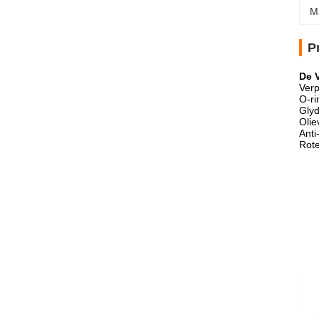
M
P
De 
Verp
O-ri
Glyd
Olie
Anti
Rote