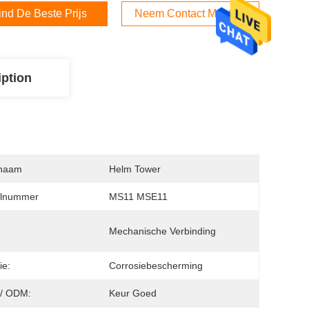
ind De Beste Prijs
Neem Contact Met Ons Op
iption
naam
Helm Tower
lnummer
MS11 MSE11
Mechanische Verbinding
ie:
Corrosiebescherming
/ ODM:
Keur Goed