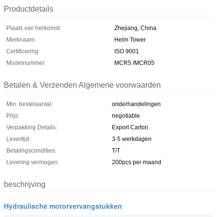
Productdetails
Plaats van herkomst:
Zhejiang, China
Merknaam:
Helm Tower
Certificering:
ISO 9001
Modelnummer:
MCR5 /MCR05
Betalen & Verzenden Algemene voorwaarden
Min. bestelaantal:
onderhandelingen
Prijs:
negotiable
Verpakking Details:
Export Carton
Levertijd:
3-5 werkdagen
Betalingscondities:
T/T
Levering vermogen:
200pcs per maand
beschrijving
Hydraulische motorvervangstukken