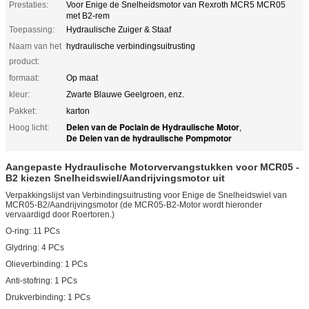
Prestaties:
Voor Enige de Snelheidsmotor van Rexroth MCR5 MCR05
met B2-rem
Toepassing:
Hydraulische Zuiger & Staaf
Naam van het
hydraulische verbindingsuitrusting
product:
formaat:
Op maat
kleur:
Zwarte Blauwe Geelgroen, enz.
Pakket:
karton
Delen van de Poclain de Hydraulische Motor
Hoog licht:
,
De Delen van de hydraulische Pompmotor
Aangepaste Hydraulische Motorvervangstukken voor MCR05 -
B2 kiezen Snelheidswiel/Aandrijvingsmotor uit
Verpakkingslijst van Verbindingsuitrusting voor Enige de Snelheidswiel van
MCR05-B2/Aandrijvingsmotor (de MCR05-B2-Motor wordt hieronder
vervaardigd door Roertoren.)
O-ring: 11 PCs
Glydring: 4 PCs
Olieverbinding: 1 PCs
Anti-stofring: 1 PCs
Drukverbinding: 1 PCs