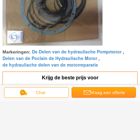
De Delen van de hydraulische Pompmotor
Markeringen:
,
Delen van de Poclain de Hydraulische Motor
,
de hydraulische delen van de motorreparatie
Krijg de beste prijs voor
Chat
Vraag een offerte
Aangepaste Hydraulische
aan
Motorvervangstukken voor
MCR05 - B2 kiezen
Snelheidswiel/Aandrijvingsmotor
uit
Doorgaan