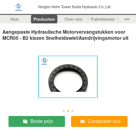
Ningbo Helm Tower Noda Hydraulic Co.,Ltd
Huis
Producten
Over ons
Fabrieksreis
>>
Aangepaste Hydraulische Motorvervangstukken voor
MCR05 - B2 kiezen Snelheidswiel/Aandrijvingsmotor uit
Beste prijs
Contacteer ons