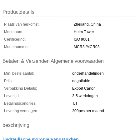
Productdetails
Plaats van herkomst:
Zhejiang, China
Merknaam:
Helm Tower
Certificering:
ISO 9001
Modelnummer:
MCR3 /MCR03
Betalen & Verzenden Algemene voorwaarden
Min. bestelaantal:
onderhandelingen
Prijs:
negotiable
Verpakking Details:
Export Carton
Levertijd:
3-5 werkdagen
Betalingscondities:
T/T
Levering vermogen:
200pcs per maand
beschrijving
Hydraulische motorvervangstukken