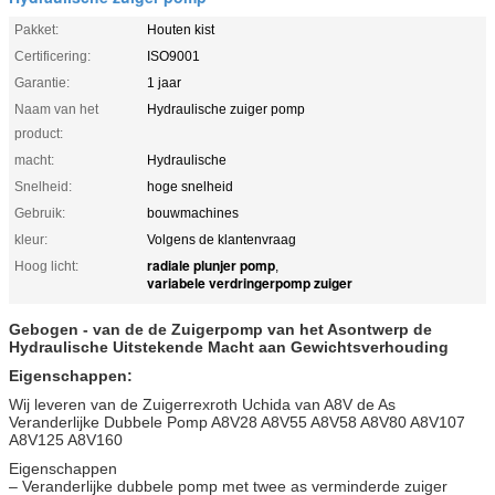
Pakket:
Houten kist
Certificering:
ISO9001
Garantie:
1 jaar
Naam van het
Hydraulische zuiger pomp
product:
macht:
Hydraulische
Snelheid:
hoge snelheid
Gebruik:
bouwmachines
kleur:
Volgens de klantenvraag
radiale plunjer pomp
Hoog licht:
,
variabele verdringerpomp zuiger
Gebogen - van de de Zuigerpomp van het Asontwerp de
Hydraulische Uitstekende Macht aan Gewichtsverhouding
Eigenschappen:
Wij leveren van de Zuigerrexroth Uchida van A8V de As
Veranderlijke Dubbele Pomp A8V28 A8V55 A8V58 A8V80 A8V107
A8V125 A8V160
Eigenschappen
– Veranderlijke dubbele pomp met twee as verminderde zuiger