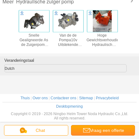
Hydraulische zuiger pomp
Meer
de reeks
Snelle
Van de de
Hoge
Lich
lische
Gealigneerde As
Pompa10v
Gewichtsverhouding
hydraul
 van
de Zuigerpomp
Uitstekende
Hydraulisch
zuigerm
roth
A10V van de
Zuiging van de
Facultatief de
8/28/45/71/100/140
Controlereactie
hoge Machts
Installatiestandpunt
met door -
Hydraulische
van de
Veranderingstaal
Schachtstructuur
Zuiger de
Zuigerpomp
Prestaties
Dutch
Piekdruk 350Bar
Thuis
|
Over ons
|
Contacteer ons
|
Sitemap
|
Privacybeleid
Desktopmening
Copyright © 2019 - 2026 Ningbo Helm Tower Noda Hydraulic Co.,Ltd.
All rights reserved.
Chat
Vraag een offerte