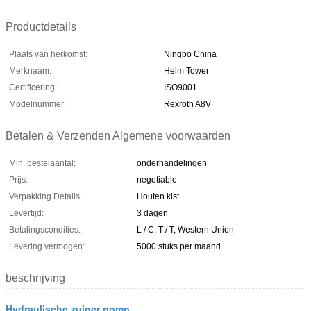
Productdetails
Plaats van herkomst:
Ningbo China
Merknaam:
Helm Tower
Certificering:
ISO9001
Modelnummer:
Rexroth A8V
Betalen & Verzenden Algemene voorwaarden
Min. bestelaantal:
onderhandelingen
Prijs:
negotiable
Verpakking Details:
Houten kist
Levertijd:
3 dagen
Betalingscondities:
L / C, T / T, Western Union
Levering vermogen:
5000 stuks per maand
beschrijving
Hydraulische zuiger pomp