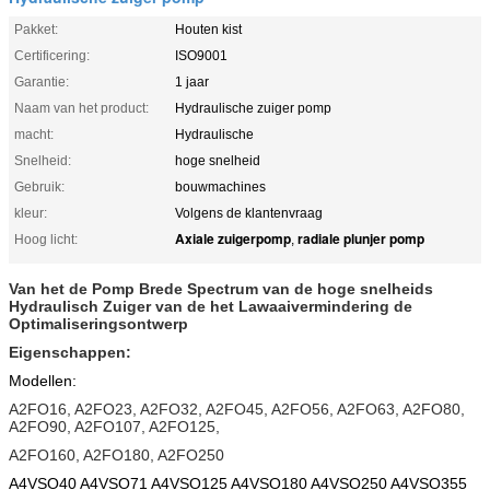
Pakket:
Houten kist
Certificering:
ISO9001
Garantie:
1 jaar
Naam van het product:
Hydraulische zuiger pomp
macht:
Hydraulische
Snelheid:
hoge snelheid
Gebruik:
bouwmachines
kleur:
Volgens de klantenvraag
Axiale zuigerpomp
radiale plunjer pomp
Hoog licht:
,
Van het de Pomp Brede Spectrum van de hoge snelheids
Hydraulisch Zuiger van de het Lawaaivermindering de
Optimaliseringsontwerp
Eigenschappen:
Modellen:
A2FO16, A2FO23, A2FO32, A2FO45, A2FO56, A2FO63, A2FO80,
A2FO90, A2FO107, A2FO125,
A2FO160, A2FO180, A2FO250
A4VSO40 A4VSO71 A4VSO125 A4VSO180 A4VSO250 A4VSO355