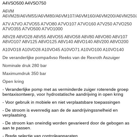
A4VSO500 A4VSO750
A6VM
A6VM28/A6VM55/A6VM80/A6VM107/A6VM160/A6VM200/A6VM250
A7V A7VO A7VO55 A7VO80 A7VO107 A7VO160 A7V250 A7VO250
A7VO355 A7VO500 A7VO1000
A8V28 A8VO28 A8V55 A8VO55 A8VO58 A8V80 A8VO80 A8V107
A8VO107 A8V125 A8VO125 A8V140 A8VO140 A8V200 A8VO200
A10VO18 A10VO28 A10VO45 A10VO71 A10VO100 A10VO140
De veranderlijke pompa4vso Reeks van de Rexroth Aszuiger
Nominale druk 280 bar
Maximumdruk 350 bar
Open kring
- Veranderlijke pomp met as verminderde zuiger roterende groep
bentaxisontwerp, voor hydrostatische aandrijving in open kring
- Voor gebruik in mobiele en niet verplaatsbare toepassingen
- De stroom is evenredig aan de de aandrijvingssnelheid en
verplaatsing.
- De stroom kan oneindig worden gevarieerd door de gebogen as
aan te passen.
- Brede selectie van controleapparaten