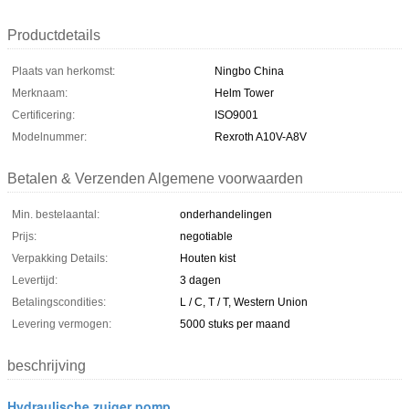
Productdetails
Plaats van herkomst:
Ningbo China
Merknaam:
Helm Tower
Certificering:
ISO9001
Modelnummer:
Rexroth A10V-A8V
Betalen & Verzenden Algemene voorwaarden
Min. bestelaantal:
onderhandelingen
Prijs:
negotiable
Verpakking Details:
Houten kist
Levertijd:
3 dagen
Betalingscondities:
L / C, T / T, Western Union
Levering vermogen:
5000 stuks per maand
beschrijving
Hydraulische zuiger pomp