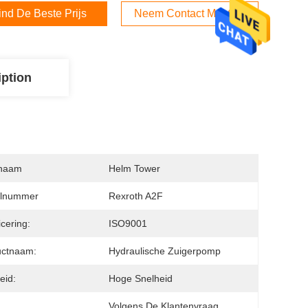
ind De Beste Prijs
Neem Contact Met Ons Op
iption
naam
Helm Tower
lnummer
Rexroth A2F
icering:
ISO9001
uctnaam:
Hydraulische Zuigerpomp
eid:
Hoge Snelheid
:
Volgens De Klantenvraag