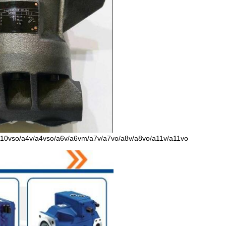
a10vso/a4v/a4vso/a6v/a6vm/a7v/a7vo/a8v/a8vo/a11v/a11vo