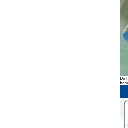
De 
bom