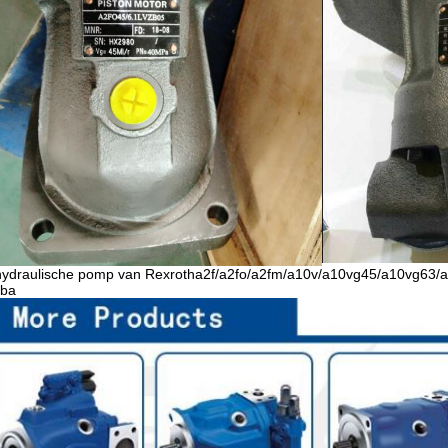
hydraulische pomp van Rexrotha2f/a2fo/a2fm/a10v/a10vg45/a10vg63/
ba