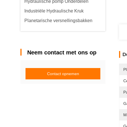
Hydraulische pomp Onderdelen
Industriële Hydraulische Kruk
Planetarische versnellingsbakken
Neem contact met ons op
D
P
Contact opnemen
Ce
P
G
M
G