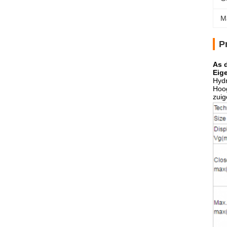
M
P
As 
Eig
Hyd
Hoog
zui