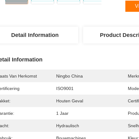
V
Detail Information
Product Descr
etail Information
laats Van Herkomst
Ningbo China
Merk
rtificering
ISO9001
Mode
akket:
Houten Geval
Certif
arantie:
1 Jaar
Prod
acht:
Hydraulisch
Snelh
ebruik:
Bouwmachines
Kleur