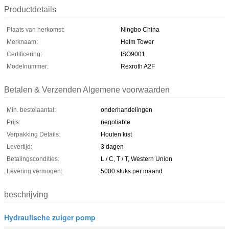
Productdetails
Plaats van herkomst:
Ningbo China
Merknaam:
Helm Tower
Certificering:
ISO9001
Modelnummer:
Rexroth A2F
Betalen & Verzenden Algemene voorwaarden
Min. bestelaantal:
onderhandelingen
Prijs:
negotiable
Verpakking Details:
Houten kist
Levertijd:
3 dagen
Betalingscondities:
L / C, T / T, Western Union
Levering vermogen:
5000 stuks per maand
beschrijving
Hydraulische zuiger pomp