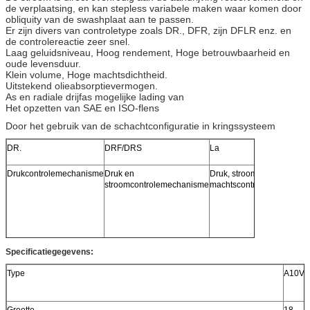
de verplaatsing, en kan stepless variabele maken waar komen door
obliquity van de swashplaat aan te passen.
Er zijn divers van controletype zoals DR., DFR, zijn DFLR enz. en
de controlereactie zeer snel.
Laag geluidsniveau, Hoog rendement, Hoge betrouwbaarheid en
oude levensduur.
Klein volume, Hoge machtsdichtheid.
Uitstekend olieabsorptievermogen.
As en radiale drijfas mogelijke lading van
Het opzetten van SAE en ISO-flens
Door het gebruik van de schachtconfiguratie in kringssysteem
DR.
DRF/DRS
La
Drukcontrolemechanisme
Druk en
Druk, stroom en
stroomcontrolemechanisme
machtscontrolemechanis
Specificatiegegevens:
Type
A10V
Grootte
18