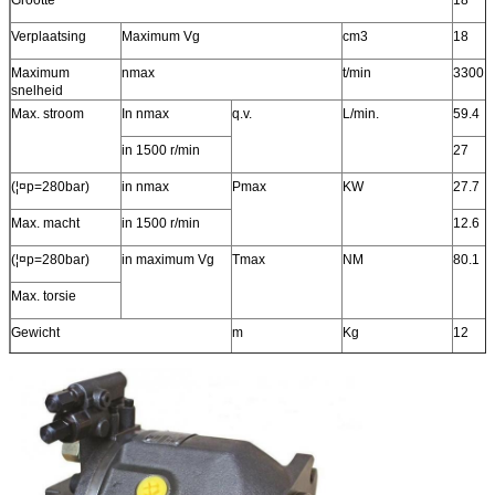
Verplaatsing
Maximum Vg
cm3
18
Maximum
nmax
t/min
3300
snelheid
Max. stroom
In nmax
q.v.
L/min.
59.4
in 1500 r/min
27
(¦¤p=280bar)
in nmax
Pmax
KW
27.7
Max. macht
in 1500 r/min
12.6
(¦¤p=280bar)
in maximum Vg
Tmax
NM
80.1
Max. torsie
Gewicht
m
Kg
12