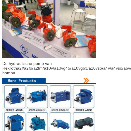
De hydraulische pomp van
Rexrotha2f/a2fo/a2fm/a10v/a10vg45/a10vg63/a10vso/a4v/a4vso/a6v
bomba