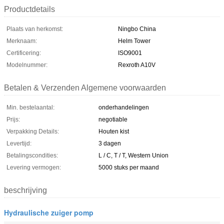
Productdetails
Plaats van herkomst:
Ningbo China
Merknaam:
Helm Tower
Certificering:
ISO9001
Modelnummer:
Rexroth A10V
Betalen & Verzenden Algemene voorwaarden
Min. bestelaantal:
onderhandelingen
Prijs:
negotiable
Verpakking Details:
Houten kist
Levertijd:
3 dagen
Betalingscondities:
L / C, T / T, Western Union
Levering vermogen:
5000 stuks per maand
beschrijving
Hydraulische zuiger pomp