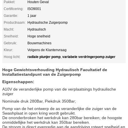
Pakket:
Houten Geval
Certificering:
ISO9001
Garantie:
1 jaar
Productnaam:
Hydraulische Zuigerpomp
Macht:
Hydraulisch
Snelheid:
Hoge snelheid
Gebruik:
Bouwmachines
Kleur:
Volgens de Klantenvraag
radiale plunjer pomp
variabele verdringerpomp zuiger
Hoog licht:
,
Hoge Gewichtsverhouding Hydraulisch Facultatief de
Installatiestandpunt van de Zuigerpomp
Eigenschappen:
A10V de veranderlijke pomp van de verplaatsings hydraulische
zuiger
Nominale druk 280Bar, Piekdruk 350Bar;
Pomp van de het ontwerp de as veranderlijke die zuiger van de
Swashplaat in open kring wordt gebruikt.
De ononderbroken het werkdruk kan 280bar bereiken; de hoogste
onmiddellijke het werkdruk kan 350bar bereiken.
De stroom is direct evenredig aan de aandrijving roteert snelheid en