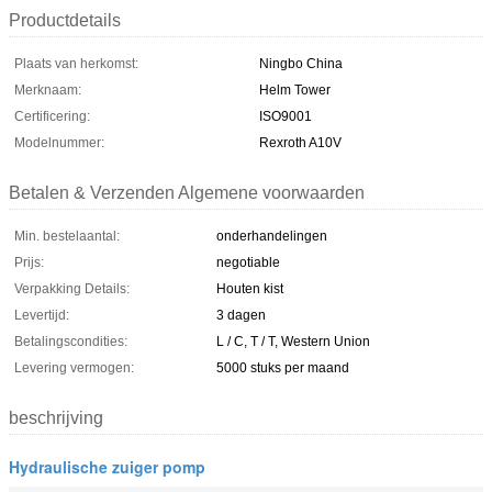
Productdetails
Plaats van herkomst:
Ningbo China
Merknaam:
Helm Tower
Certificering:
ISO9001
Modelnummer:
Rexroth A10V
Betalen & Verzenden Algemene voorwaarden
Min. bestelaantal:
onderhandelingen
Prijs:
negotiable
Verpakking Details:
Houten kist
Levertijd:
3 dagen
Betalingscondities:
L / C, T / T, Western Union
Levering vermogen:
5000 stuks per maand
beschrijving
Hydraulische zuiger pomp