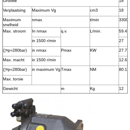
Grootte
18
Verplaatsing
Maximum Vg
cm3
18
Maximum
nmax
t/min
3300
snelheid
Max. stroom
In nmax
q.v.
L/min.
59.4
in 1500 r/min
27
(¦¤p=280bar)
in nmax
Pmax
KW
27.7
Max. macht
in 1500 r/min
12.6
(¦¤p=280bar)
in maximum Vg
Tmax
NM
80.1
Max. torsie
Gewicht
m
Kg
12