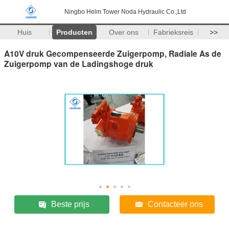
Ningbo Helm Tower Noda Hydraulic Co.,Ltd
Huis
Producten
Over ons
Fabrieksreis
>>
A10V druk Gecompenseerde Zuigerpomp, Radiale As de
Zuigerpomp van de Ladingshoge druk
Beste prijs
Contacteer ons