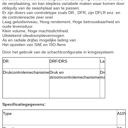
de verplaatsing, en kan stepless variabele maken waar komen door
obliquity van de swashplaat aan te passen.
Er zijn divers van controletype zoals DR., DFR, zijn DFLR enz. en
de controlereactie zeer snel.
Laag geluidsniveau, Hoog rendement, Hoge betrouwbaarheid en
oude levensduur.
Klein volume, Hoge machtsdichtheid.
Uitstekend olieabsorptievermogen.
As en radiale drijfas mogelijke lading van
Het opzetten van SAE en ISO-flens
Door het gebruik van de schachtconfiguratie in kringssysteem
DR.
DRF/DRS
La
Drukcontrolemechanisme
Druk en
Druk, stroom e
stroomcontrolemechanisme
machtscontrol
Specificatiegegevens:
Type
A10V