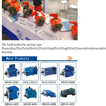
De hydraulische pomp van
Rexrotha2f/a2fo/a2fm/a10v/a10vg45/a10vg63/a10vso/a4v/a4vso/a6v
bomba