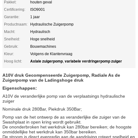
Pakket:
houten geval
Certificering:
ISO9001
Garantie:
1 jaar
Productnaam:
Hydraulische Zuigerpomp
Macht:
Hydraulisch
Snelheid:
Hoge snelheid
Gebruik:
Bouwmachines
Kleur:
Volgens de Klantenvraag
Axiale zuigerpomp
variabele verdringerpomp zuiger
Hoog licht:
,
A10V druk Gecompenseerde Zuigerpomp, Radiale As de
Zuigerpomp van de Ladingshoge druk
Eigenschappen:
A10V de veranderlijke pomp van de verplaatsings hydraulische
zuiger
Nominale druk 280Bar, Piekdruk 350Bar;
Pomp van de het ontwerp de as veranderlijke die zuiger van de
Swashplaat in open kring wordt gebruikt.
De ononderbroken het werkdruk kan 280bar bereiken; de hoogste
onmiddellijke het werkdruk kan 350bar bereiken.
De stroom is direct evenredig aan de aandrijving roteert snelheid en