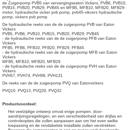
de Zuigerpomp PVB5 van vervangingseaton Vickers, PVB6, PVB10,
PVB15, PVB20, PVB29, PVB45 en MFB5, MFB10, MFB20, MFB29-
motor, hydraulische vicker pvb pomp, pvb45-vikcers hydraulische
pomp, vickers pvb pomp
De hydraulische reeks van de de zuigerpomp PVB van Eaton
Vickers
PVB5, PVB6, PVB10, PVB15, PVB20, PVB29, PVB45
- de hydraulische reeks van de de zuigerpomp PFB van Eaton
Vickers
PFB5, PFB6, PFB10, PFB20, PFB29, PFB45
- de hydraulische reeks van de de zuigerpomp MFB van Eaton
Vickers
MFB5, MFB10, MFB20, MFB29
- de hydraulische reeks van de de zuigerpomp PVH van Eaton
Vickers
PVH57, PVH74, PVH98, PVH131
De reeks van de de zuigerpomp PVQ van Eatonvickers
PVQ10. PVQ13, PVQ20, PVQ32
Productvoordeel:
Het veelzijdige ontwerp omvat enige pompen, door-
aandrijvingsregelingen, en een verscheidenheid van drijfas en
controleopties die zullen aanpassen aan om het even welke
toepassing en de rendabelste installatie zullen verstrekken.
Bewezen die componenten in een op zwaar werk berekende,