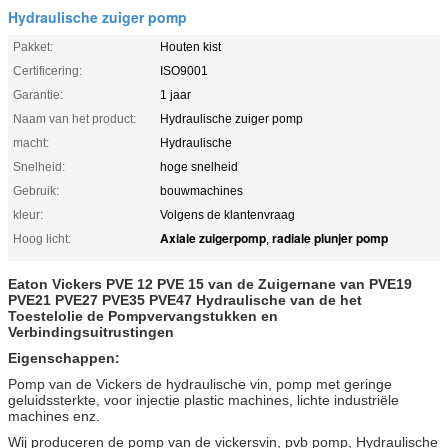
Hydraulische zuiger pomp
Pakket:
Houten kist
Certificering:
ISO9001
Garantie:
1 jaar
Naam van het product:
Hydraulische zuiger pomp
macht:
Hydraulische
Snelheid:
hoge snelheid
Gebruik:
bouwmachines
kleur:
Volgens de klantenvraag
Axiale zuigerpomp
radiale plunjer pomp
Hoog licht:
,
Eaton Vickers PVE 12 PVE 15 van de Zuigernane van PVE19
PVE21 PVE27 PVE35 PVE47 Hydraulische van de het
Toestelolie de Pompvervangstukken en
Verbindingsuitrustingen
Eigenschappen:
Pomp van de Vickers de hydraulische vin, pomp met geringe
geluidssterkte, voor injectie plastic machines, lichte industriële
machines enz.
Wij produceren de pomp van de vickersvin, pvb pomp, Hydraulische