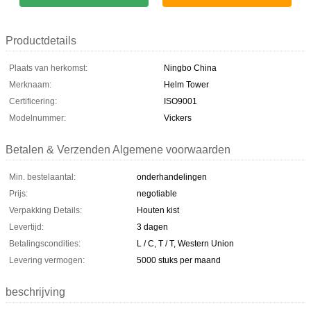
Productdetails
Plaats van herkomst:
Ningbo China
Merknaam:
Helm Tower
Certificering:
ISO9001
Modelnummer:
Vickers
Betalen & Verzenden Algemene voorwaarden
Min. bestelaantal:
onderhandelingen
Prijs:
negotiable
Verpakking Details:
Houten kist
Levertijd:
3 dagen
Betalingscondities:
L / C, T / T, Western Union
Levering vermogen:
5000 stuks per maand
beschrijving