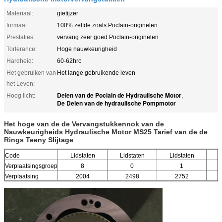
Materiaal:
gietijzer
formaat:
100% zelfde zoals Poclain-originelen
Prestaties:
vervang zeer goed Poclain-originelen
Torlerance:
Hoge nauwkeurigheid
Hardheid:
60-62hrc
Het gebruiken van
Het lange gebruikende leven
het Leven:
Delen van de Poclain de Hydraulische Motor
Hoog licht:
,
De Delen van de hydraulische Pompmotor
Het hoge van de de Vervangstukkennok van de
Nauwkeurigheids Hydraulische Motor MS25 Tarief van de de
Rings Teeny Slijtage
Code
Lidstaten
Lidstaten
Lidstaten
L
Verplaatsingsgroep
8
0
1
Verplaatsing
2004
2498
2752