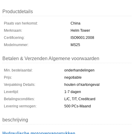
Productdetails
Plaats van herkomst:
China
Merknaam:
Helm Tower
Certificering:
ISO9001:2008
Modelnummer:
MS25
Betalen & Verzenden Algemene voorwaarden
Min. bestelaantal:
onderhandelingen
Prijs:
negotiable
Verpakking Details:
houten of kartongeval
Levertijd:
1-7 dagen
Betalingscondities:
L/C, T/T, Creditcard
Levering vermogen:
500 PCs-Maand
beschrijving
Hydraulische motorvervangstukken