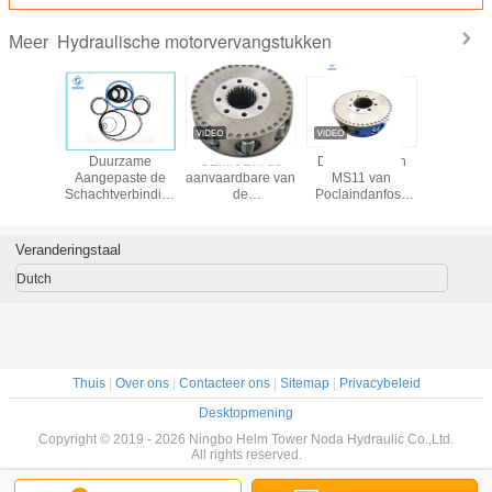
Hydraulische motorvervangstukken
Meer
van de
Duurzame
OEM/ODM de
De Motordelen
Poclain 
in de
Aangepaste de
aanvaardbare van
MS11 van
Hydraul
lische
Schachtverbindingen
de
Poclaindanfoss
Motor va
 MS02
van de Grootte
Motorvervangstukken
Hydraulische
Hydraulische
MS05 van Poclain
Roterende
Motor MCR05
Hydraulische
Groepsassemblage
Veranderingstaal
voor
Roterende Groep
voor de Radiale
Rolgraafwerktuig
Stator van de
Dutch
Zuigerrotor
Thuis
|
Over ons
|
Contacteer ons
|
Sitemap
|
Privacybeleid
Desktopmening
Copyright © 2019 - 2026 Ningbo Helm Tower Noda Hydraulic Co.,Ltd.
All rights reserved.