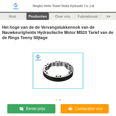
Ningbo Helm Tower Noda Hydraulic Co.,Ltd
Huis
Producten
Over ons
Fabrieksreis
>>
Het hoge van de de Vervangstukkennok van de
Nauwkeurigheids Hydraulische Motor MS25 Tarief van de
de Rings Teeny Slijtage
Beste prijs
Contacteer ons