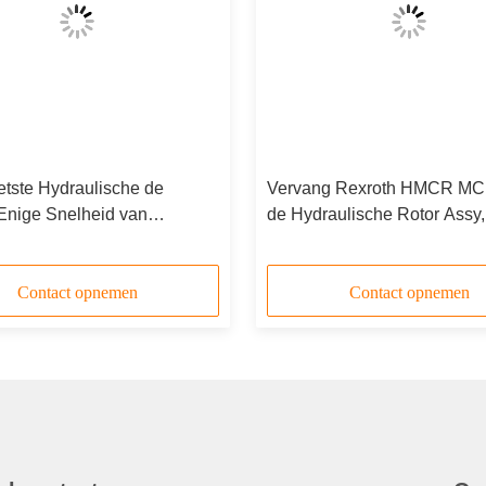
tste Hydraulische de
Vervang Rexroth HMCR M
Enige Snelheid van
de Hydraulische Rotor Assy,
mcr /MCRE05
Groep van het Motorvervang
stukken/Rotory
Contact opnemen
Contact opnemen