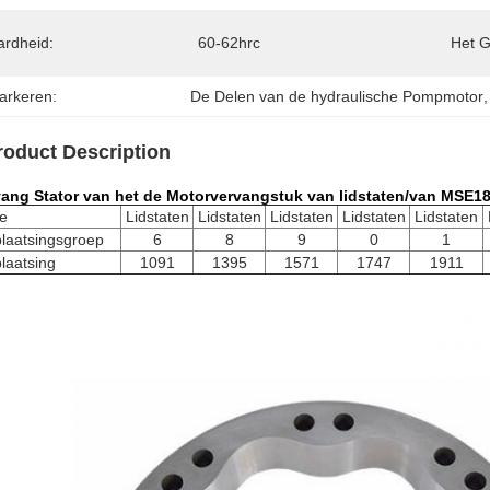
ardheid:
60-62hrc
Het G
arkeren:
De Delen van de hydraulische Pompmotor
,
roduct Description
vang Stator van het de Motorvervangstuk van lidstaten/van MSE18
e
Lidstaten
Lidstaten
Lidstaten
Lidstaten
Lidstaten
plaatsingsgroep
6
8
9
0
1
laatsing
1091
1395
1571
1747
1911