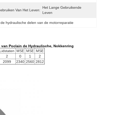
Het Lange Gebruikende 
ebruiken Van Het Leven:
Leven
 
de hydraulische delen van de motorreparatie
 van Poclain de Hydraulische, Nokkenring
Lidstaten
MSE
MSE
MSE
2
0
1
2
2099
2340
2560
2812