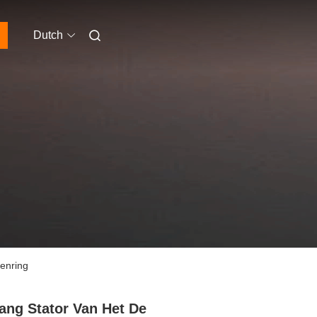
Dutch
enring
ang Stator Van Het De