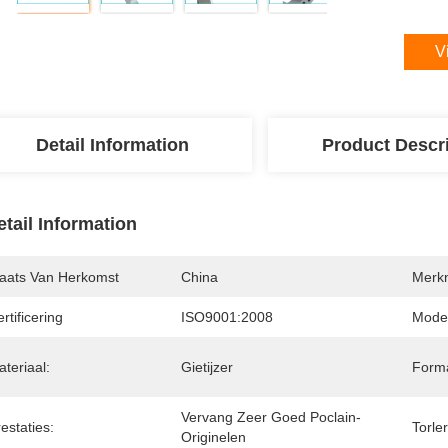
V
Detail Information
Product Descr
etail Information
laats Van Herkomst
China
Merk
rtificering
ISO9001:2008
Mode
teriaal:
Gietijzer
Form
Vervang Zeer Goed Poclain-
estaties:
Torle
Originelen