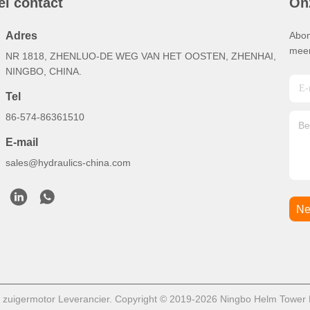
el contact
On
Adres
Abon
meer
NR 1818, ZHENLUO-DE WEG VAN HET OOSTEN, ZHENHAI,
NINGBO, CHINA.
Tel
86-574-86361510
E-mail
sales@hydraulics-china.com
Ne
e zuigermotor Leverancier. Copyright © 2019-2026 Ningbo Helm Tower N