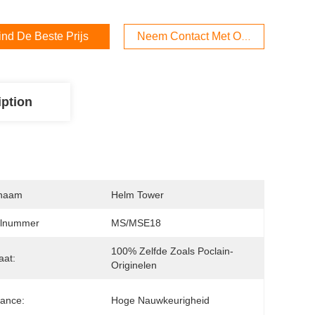
ind De Beste Prijs
Neem Contact Met Ons Op
iption
naam
Helm Tower
lnummer
MS/MSE18
100% Zelfde Zoals Poclain-
aat:
Originelen
rance:
Hoge Nauwkeurigheid