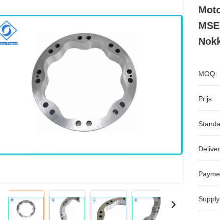
Moto
MSE1
Nokk
MOQ:
Prijs:
Standa
Deliver
Payme
Supply