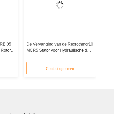
CRE 05
De Vervanging van de Rexrothmcr10
 Rotory-
MCR5 Stator voor Hydraulische de
stuk
Nokkenring van de
Aandrijvingsmotor
Contact opnemen