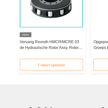
video
 05
Vervang Rexroth HMCR/MCRE 03
Opgepoe
tory-
de Hydraulische Rotor Assy, Rotory-
Groeps 
k
Groep van het Motorvervangstuk
Motorh
Vervang
Contact opnemen