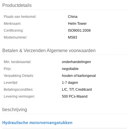
Productdetails
Plaats van herkomst:
China
Merknaam:
Helm Tower
Certificering:
ISO9001:2008
Modelnummer:
MS83
Betalen & Verzenden Algemene voorwaarden
Min. bestelaantal:
onderhandelingen
Prijs:
negotiable
Verpakking Details:
houten of kartongeval
Levertijd:
1-7 dagen
Betalingscondities:
L/C, T/T, Creditcard
Levering vermogen:
500 PCs-Maand
beschrijving
Hydraulische motorvervangstukken