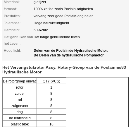
Materiaal:
gietijzer
formaat:
100% zelfde zoals Poclain-originelen
Prestaties:
vervang zeer goed Poclain-originelen
Tolerantie:
Hoge nauwkeurigheid
Hardheid:
60-62hrc
Het gebruiken van
Het lange gebruikende leven
het Leven:
Delen van de Poclain de Hydraulische Motor
Hoog licht:
,
De Delen van de hydraulische Pompmotor
Het Vervangstukrotor Assy, Rotory-Groep van de Poclainms83
Hydraulische Motor
De rotorgroep omvat:
QTY (PCS)
rotor
1
zuiger
8
rol
8
zuigerveer
8
ring
8
de lentespeld
8
plastic blok
16