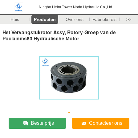
Ningbo Helm Tower Noda Hydraulic Co.,Ltd
Huis
Producten
Over ons
Fabrieksreis
>>
Het Vervangstukrotor Assy, Rotory-Groep van de
Poclainms83 Hydraulische Motor
Beste prijs
Contacteer ons