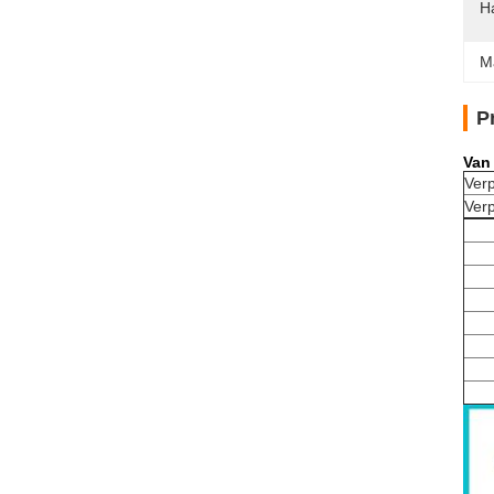
H
M
P
Van
Ver
Verp