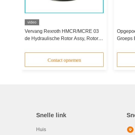
video
 05
Vervang Rexroth HMCR/MCRE 03
Opgepoe
tory-
de Hydraulische Rotor Assy, Rotory-
Groeps 
k
Groep van het Motorvervangstuk
Motorh
Vervang
Contact opnemen
Snelle link
Sn
Huis