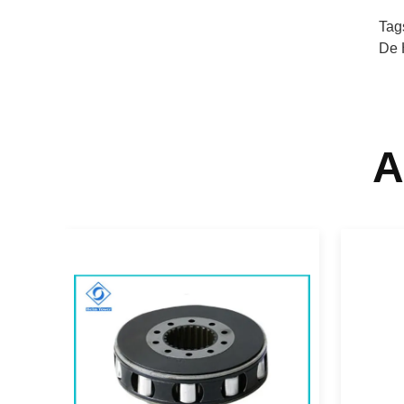
Tag
De 
A