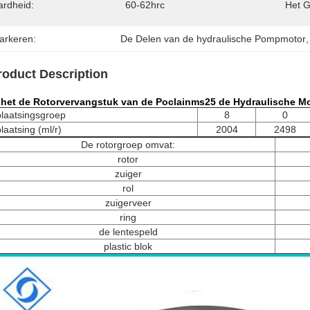
ardheid:
60-62hrc
Het G
arkeren:
De Delen van de hydraulische Pompmotor
,
roduct Description
 het de Rotorvervangstuk van de Poclainms25 de Hydraulische M
plaatsingsgroep
8
0
laatsing (ml/r)
2004
2498
De rotorgroep omvat:
rotor
zuiger
rol
zuigerveer
ring
de lentespeld
plastic blok