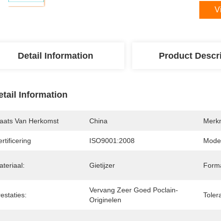
V
Detail Information
Product Descr
etail Information
laats Van Herkomst
China
Merk
rtificering
ISO9001:2008
Mode
teriaal:
Gietijzer
Form
Vervang Zeer Goed Poclain-
estaties:
Tolera
Originelen