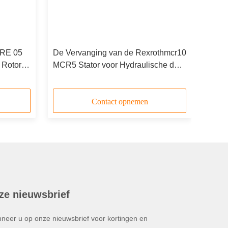
CRE 05
De Vervanging van de Rexrothmcr10
 Rotory-
MCR5 Stator voor Hydraulische de
stuk
Nokkenring van de
Aandrijvingsmotor
Contact opnemen
ze nieuwsbrief
neer u op onze nieuwsbrief voor kortingen en