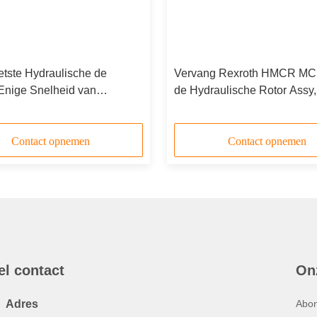
tste Hydraulische de
Vervang Rexroth HMCR M
Enige Snelheid van
de Hydraulische Rotor Assy,
mcr /MCRE05
Groep van het Motorvervang
stukken/Rotory
Contact opnemen
Contact opnemen
el contact
On
Adres
Abon