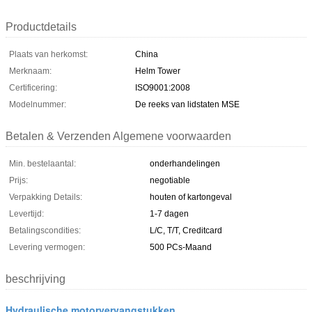
Productdetails
Plaats van herkomst:
China
Merknaam:
Helm Tower
Certificering:
ISO9001:2008
Modelnummer:
De reeks van lidstaten MSE
Betalen & Verzenden Algemene voorwaarden
Min. bestelaantal:
onderhandelingen
Prijs:
negotiable
Verpakking Details:
houten of kartongeval
Levertijd:
1-7 dagen
Betalingscondities:
L/C, T/T, Creditcard
Levering vermogen:
500 PCs-Maand
beschrijving
Hydraulische motorvervangstukken