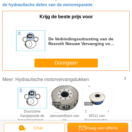
de hydraulische delen van de motorreparatie
Krijg de beste prijs voor
De Verbindingsuitrusting van de
Rexroth Nieuwe Vervanging voor
Enige de Snelheidswiel van
MCR05/Aandrijvingsmotor
Doorgaan
Hydraulische motorvervangstukken
Meer
van de
Duurzame
OEM/ODM de
De Motordelen
Poclain 
in de
Aangepaste de
aanvaardbare van
MS11 van
Hydraul
lische
Schachtverbindingen
de
Poclaindanfoss
Motor va
 MS02
van de Grootte
Motorvervangstukken
Hydraulische
Chat
Vraag een offerte
Hydraulische
MS05 van Poclain
Roterende