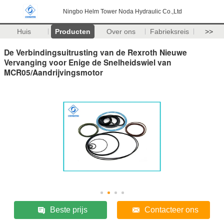
Ningbo Helm Tower Noda Hydraulic Co.,Ltd
Huis
Producten
Over ons
Fabrieksreis
>>
De Verbindingsuitrusting van de Rexroth Nieuwe
Vervanging voor Enige de Snelheidswiel van
MCR05/Aandrijvingsmotor
Beste prijs
Contacteer ons