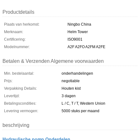
Productdetails
Plaats van herkomst:
Ningbo China
Merknaam:
Helm Tower
Certificering:
ISO9001
Modelnummer:
A2F A2FO A2FM A2FE
Betalen & Verzenden Algemene voorwaarden
Min. bestelaantal:
onderhandelingen
Prijs:
negotiable
Verpakking Details:
Houten kist
Levertijd:
3 dagen
Betalingscondities:
L / C, T / T, Western Union
Levering vermogen:
5000 stuks per maand
beschrijving
Hydraulische pomp Onderdelen