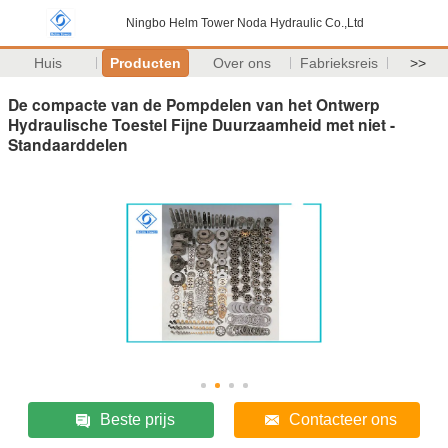
Ningbo Helm Tower Noda Hydraulic Co.,Ltd
Huis
Producten
Over ons
Fabrieksreis
>>
De compacte van de Pompdelen van het Ontwerp
Hydraulische Toestel Fijne Duurzaamheid met niet -
Standaarddelen
Beste prijs
Contacteer ons