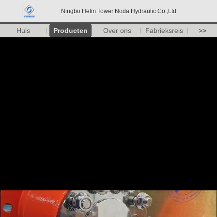
Ningbo Helm Tower Noda Hydraulic Co.,Ltd
Huis
Producten
Over ons
Fabrieksreis
>>