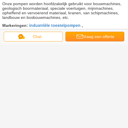
Onze pompen worden hoofdzakelijk gebruikt voor bouwmachines,
geologisch boormateriaal, speciale voertuigen, mijnmachines,
opheffend en vervoerend materiaal, kranen, van schipmachines,
landbouw en bosbouwmachines, etc.
industriële toestelpompen
Markeringen:
,
toestel gedreven hydraulische pomp
Roterende Toestelpomp
,
Chat
Vraag een offerte
Krijg de beste prijs voor
aan
Pomp van het olie de Roterende
Toestel, Industriële
Toestelpompen Met geringe
geluidssterkte voor
Bouwmachines
Doorgaan
Hydraulische pomp Gear
Meer