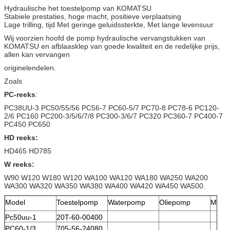
Hydraulische het toestelpomp van KOMATSU
Stabiele prestaties, hoge macht, positieve verplaatsing
Lage trilling, tijd Met geringe geluidssterkte, Met lange levensuur
Wij voorzien hoofd de pomp hydraulische vervangstukken van
KOMATSU en afblaasklep van goede kwaliteit en de redelijke prijs,
allen kan vervangen
originelendelen.
Zoals
PC-reeks
:
PC38UU-3 PC50/55/56 PC56-7 PC60-5/7 PC70-8 PC78-6 PC120-
2/6 PC160 PC200-3/5/6/7/8 PC300-3/6/7 PC320 PC360-7 PC400-7
PC450 PC650
HD reeks:
HD465 HD785
W reeks:
W90 W120 W180 W120 WA100 WA120 WA180 WA250 WA200
WA300 WA320 WA350 WA380 WA400 WA420 WA450 WA500.
Model
Toestelpomp
Waterpomp
Oliepomp
Motor
Pc50uu-1
20T-60-00400
PC60-1/3
705-56-24080