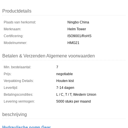
Productdetails
Plaats van herkomst:
Ningbo China
Merknaam:
Helm Tower
Certificering:
ISO9001/RoHS
Modelnummer:
HMG21
Betalen & Verzenden Algemene voorwaarden
Min. bestelaantal:
7
Prijs:
negotiable
Verpakking Details:
Houten kist
Levertijd:
7-14 dagen
Betalingscondities:
L / C, T / T, Western Union
Levering vermogen:
5000 stuks per maand
beschrijving
Hydraulische pomp Gear