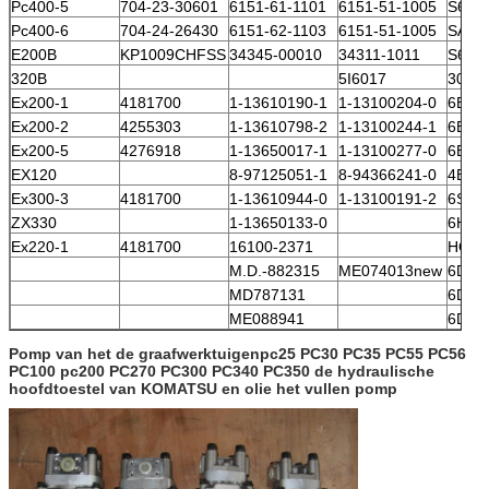
Pc400-5
704-23-30601
6151-61-1101
6151-51-1005
S6D1
Pc400-6
704-24-26430
6151-62-1103
6151-51-1005
SA6D
E200B
KP1009CHFSS
34345-00010
34311-1011
S6K
320B
5I6017
3066
Ex200-1
4181700
1-13610190-1
1-13100204-0
6BD1
Ex200-2
4255303
1-13610798-2
1-13100244-1
6BD1
Ex200-5
4276918
1-13650017-1
1-13100277-0
6BG1
EX120
8-97125051-1
8-94366241-0
4BD1
Ex300-3
4181700
1-13610944-0
1-13100191-2
6SD1
ZX330
1-13650133-0
6HK1
Ex220-1
4181700
16100-2371
HO6
M.D.-882315
ME074013new
6D14
MD787131
6D15
ME088941
6D31
Pomp van het de graafwerktuigenpc25 PC30 PC35 PC55 PC56
PC100 pc200 PC270 PC300 PC340 PC350 de hydraulische
hoofdtoestel van KOMATSU en olie het vullen pomp