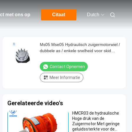
ct met ons op
Citaat
Dutch
Ms05 Mse05 Hydraulisch zuigermotorwiel /
dubbele as / enkele snelheid voor skid
steer
Contact Opnemen
Meer Informatie
Gerelateerde video's
HMCR03 de hydraulische
Hoge druk van de
Zuigermotor Met geringe
geluidssterkte voor de