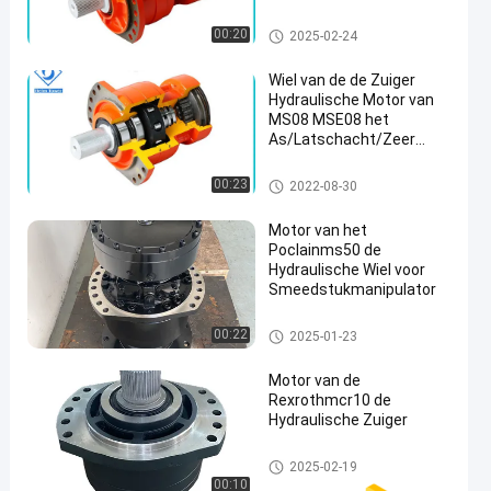
Lader van de
Steunbalkjonge os
hydraulische zuigermotor
00:20
2025-02-24
Wiel van de de Zuiger
Hydraulische Motor van
MS08 MSE08 het
As/Latschacht/Zeer
belangrijke Schacht
hydraulische zuigermotor
00:23
2022-08-30
Motor van het
Poclainms50 de
Hydraulische Wiel voor
Smeedstukmanipulator
hydraulische zuigermotor
00:22
2025-01-23
Motor van de
Rexrothmcr10 de
Hydraulische Zuiger
hydraulische zuigermotor
2025-02-19
00:10