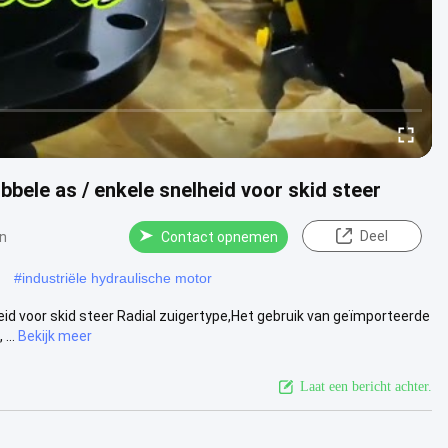
bele as / enkele snelheid voor skid steer
Deel
n
Contact opnemen
#
industriële hydraulische motor
 voor skid steer Radial zuigertype,Het gebruik van geïmporteerde
...
Bekijk meer
Laat een bericht achter.