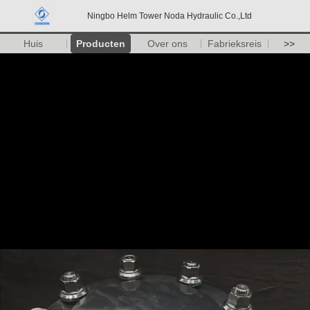
Ningbo Helm Tower Noda Hydraulic Co.,Ltd
Huis
Producten
Over ons
Fabrieksreis
>>