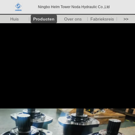
Ningbo Helm Tower Noda Hydraulic Co.,Ltd
Huis
Producten
Over ons
Fabrieksreis
>>