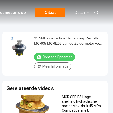
ct met ons op
Citaat
Dutch
31.5MPa de radiale Vervanging Rexroth
MCR05 MCRE05 van de Zuigermotor voor
Machines
Contact Opnemen
Meer Informatie
Gerelateerde video's
MCR SERIES Hoge
snelheid hydraulische
motor Max. druk 45 MPa
Compatibel met