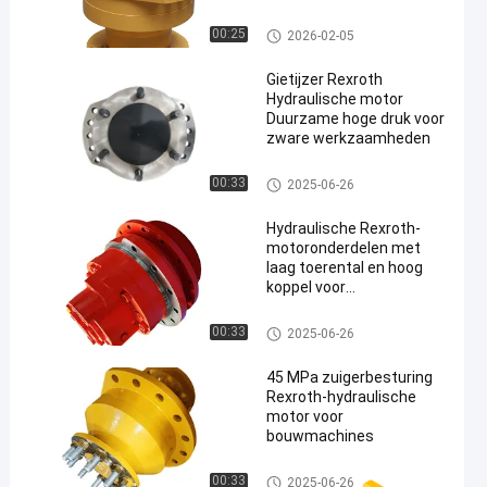
standaard hydraulische
componenten en
Rexroth Hydraulische Motor
00:25
2026-02-05
accessoires
Gietijzer Rexroth
Hydraulische motor
Duurzame hoge druk voor
zware werkzaamheden
Rexroth Hydraulische Motor
00:33
2025-06-26
Hydraulische Rexroth-
motoronderdelen met
laag toerental en hoog
koppel voor
bouwmachines:
efficiëntie en prestaties
Rexroth Hydraulische Motor
00:33
2025-06-26
45 MPa zuigerbesturing
Rexroth-hydraulische
motor voor
bouwmachines
Rexroth Hydraulische Motor
00:33
2025-06-26