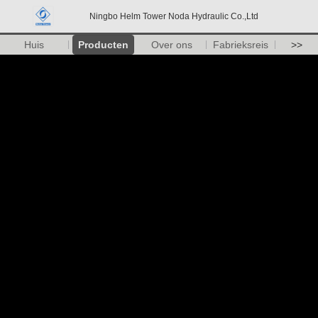
Ningbo Helm Tower Noda Hydraulic Co.,Ltd
Huis
Producten
Over ons
Fabrieksreis
>>