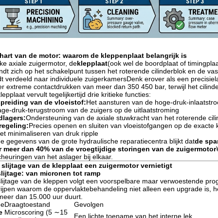
hart van de motor: waarom de kleppenplaat belangrijk is
lke axiale zuigermotor, de
klepplaat
(ook wel de boordplaat of timingpla
ndt zich op het schakelpunt tussen het roterende cilinderblok en de va
t verdeeld naar individuele zuigerkamersDenk erover als een precisiel
r extreme contactdrukken van meer dan 350 450 bar, terwijl het cilin
lepplaat vervult tegelijkertijd drie kritieke functies:
preiding van de vloeistof:
Het aansturen van de hoge-druk-inlaatstroo
age-druk-terugstroom van de zuigers op de uitlaatstroming
dlagers:
Ondersteuning van de axiale stuwkracht van het roterende cil
regeling:
Precies openen en sluiten van vloeistofgangen op de exacte 
et minimaliseren van druk ripple
de gegevens van de grote hydraulische reparatiecentra blijkt dat
de span
r meer dan 40% van de vroegtijdige storingen van de zuigermotor
cheuringen van het aslager bij elkaar.
slijtage van de klepplaat een zuigermotor vernietigt
lijtage: van micronen tot ramp
lijtage van de kleppen volgt een voorspelbare maar verwoestende prog
ijpen waarom de oppervlaktebehandeling niet alleen een upgrade is, he
meer dan 15.000 uur duurt.
ge
Draagtoestand
Gevolgen
e
Microscoring (5 ∼15
Een lichte toename van het interne lek