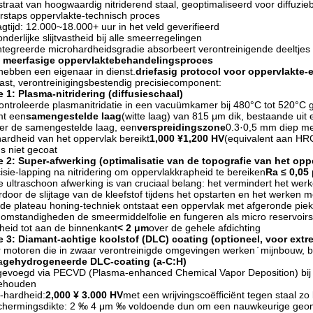
traat van hoogwaardig nitriderend staal, geoptimaliseerd voor diffuzi
staps oppervlakte-technisch proces
gtijd: 12.000~18.000+ uur in het veld geverifieerd
onderlijke slijtvastheid bij alle smeerregelingen
tegreerde microhardheidsgradie absorbeert verontreinigende deeltjes
 meerfasige oppervlaktebehandelingsproces
ebben een eigenaar in dienst.
driefasig protocol voor oppervlakte-
tvast, verontreinigingsbestendig precisiecomponent:
 1: Plasma-nitridering (diffusieschaal)
ntroleerde plasmanitridatie in een vacuümkamer bij 480°C tot 520°C 
mt een
samengestelde laag
(witte laag) van 815 μm dik, bestaande uit
r de samengestelde laag, een
verspreidingszone
0.3·0,5 mm diep met
ardheid van het oppervlak bereikt
1,000 ¥1,200 HV
(equivalent aan HRC
us niet gecoat
 2: Super-afwerking (optimalisatie van de topografie van het opp
isie-lapping na nitridering om oppervlakkrapheid te bereiken
Ra ≤ 0,05
 ultraschoon afwerking is van cruciaal belang: het vermindert het werke
door de slijtage van de kleefstof tijdens het opstarten en het werken
de plateau honing-techniek ontstaat een oppervlak met afgeronde piek
omstandigheden de smeermiddelfolie en fungeren als micro reservoirs
heid tot aan de binnenkant
< 2 μm
over de gehele afdichting
e 3: Diamant-achtige koolstof (DLC) coating (optioneel, voor ext
 motoren die in zwaar verontreinigde omgevingen werken ̇ mijnbouw, ba
a
gehydrogeneerde DLC-coating (a-C:H)
evoegd via PECVD (Plasma-enhanced Chemical Vapor Deposition) bij 
behouden
-hardheid:
2,000 ¥ 3.000 HV
met een wrijvingscoëfficiënt tegen staal zo 
hermingsdikte: 2 ‰ 4 μm ‰ voldoende dun om een nauwkeurige geometr