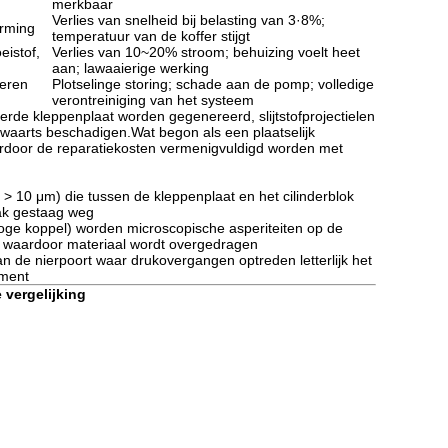
merkbaar
Verlies van snelheid bij belasting van 3·8%;
arming
temperatuur van de koffer stijgt
eistof,
Verlies van 10~20% stroom; behuizing voelt heet
aan; lawaaierige werking
leren
Plotselinge storing; schade aan de pomp; volledige
verontreiniging van het systeem
erde kleppenplaat worden gegenereerd, slijtstofprojectielen
pwaarts beschadigen.Wat begon als een plaatselijk
ardoor de reparatiekosten vermenigvuldigd worden met
 > 10 μm) die tussen de kleppenplaat en het cilinderblok
lak gestaag weg
oge koppel) worden microscopische asperiteiten op de
d, waardoor materiaal wordt overgedragen
an de nierpoort waar drukovergangen optreden letterlijk het
ement
 vergelijking