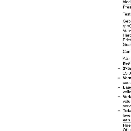
bie
Pres
Tes
Gebr
rpm
Verw
Hard
Fric
Gesc
Cont
Alle
Reël
3×5
15.0
Ver
code
Laa
voll
Ver
volu
serv
Tot
leve
van
Hoe 
Of u