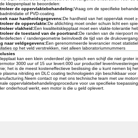
de kleppenplaat te beoordelen:
troleer de oppervlaktebehandeling:
Vraag om de specifieke behandel
badnitridatie of PVD-coating.
zoek naar hardheidsgegevens:
De hardheid van het oppervlak moet ≥ 
troleer de oppervlakte:
De afdichting moet onder schuin licht een spi
roleer vlakheid:
Een kwaliteitsklepplaat moet een vlakte-tolerantie h
troleer de toestand van de poortrand:
De randen van de nierpoort mo
erdefecten √ randengeometrie beïnvloedt de tijd van de drukovergang 
ag naar veldgegevens:
Een gerenommeerde leverancier moet statistie
allaties op het veld verstrekken, niet alleen laboratoriumnummers
clusies
lepplaat kan een klein onderdeel zijn typisch een schijf die niet groter
ermotor 3000 uur of 15 uur levert.000 uur productief levenInvestering
ie; het is de meest kosteneffectieve beslissing die u kunt nemen bij 
 plasma nitriding en DLC coating technologieën zijn beschikbaar voor
nufacturing.Neem contact op met ons technische team met uw motormo
male oppervlaktebehandelingsprocedure voor uw specifieke toepassing
er onderhoud werkt, een motor is die u geld oplevert.