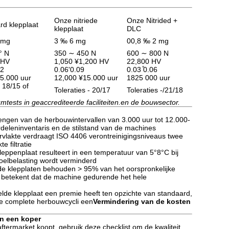
Onze nitriede
Onze Nitrided +
rd klepplaat
klepplaat
DLC
 mg
3 ‰ 6 mg
00,8 ‰ 2 mg
° N
350 ∼ 450 N
600 ∼ 800 N
 HV
1,050 ¥1,200 HV
22,800 HV
12
0.06'0.09
0.03 ̊0.06
 5.000 uur
12,000 ¥15.000 uur
1825 000 uur
- 18/15 of
Toleraties - 20/17
Toleraties -/21/18
umtests in geaccrediteerde faciliteiten.en de bouwsector.
engen van de herbouwintervallen van 3.000 uur tot 12.000-
deleninventaris en de stilstand van de machines
rvlakte verdraagt ISO 4406 verontreinigingsniveaus twee
 filtratie
leppenplaat resulteert in een temperatuur van 5°8°C bij
koelbelasting wordt verminderd
de klepplaten behouden > 95% van het oorspronkelijke
betekent dat de machine gedurende het hele
de klepplaat een premie heeft ten opzichte van standaard,
ee complete herbouwcycli een
Vermindering van de kosten
an een koper
termarket koopt, gebruik deze checklist om de kwaliteit