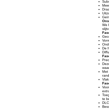
Subs
Meer
Draa
Uitz
Geïn
Ons
We h
slij
Fase
Geco
Vor
Onde
De h
Diff
Fase
Prec
Deze
waar
Met 
rand
Vlak
Fas
Voor
extr
Toeg
te 
DLC
Besc