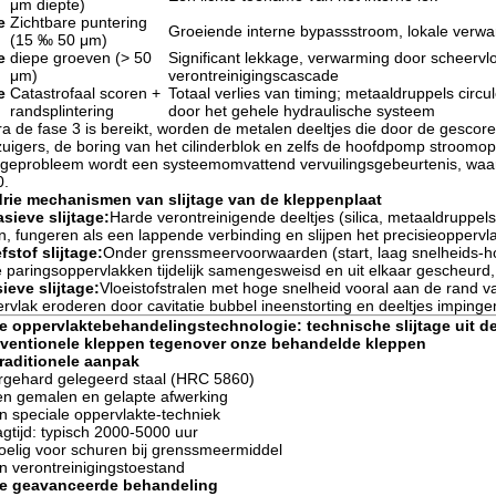
μm diepte)
e
Zichtbare puntering
Groeiende interne bypassstroom, lokale verw
(15 ‰ 50 μm)
e
diepe groeven (> 50
Significant lekkage, verwarming door scheervlo
μm)
verontreinigingscascade
e
Catastrofaal scoren +
Totaal verlies van timing; metaaldruppels circu
randsplintering
door het gehele hydraulische systeem
a de fase 3 is bereikt, worden de metalen deeltjes die door de gescore
zuigers, de boring van het cilinderblok en zelfs de hoofdpomp stroomo
tageprobleem wordt een systeemomvattend vervuilingsgebeurtenis, wa
0.
drie mechanismen van slijtage van de kleppenplaat
sieve slijtage:
Harde verontreinigende deeltjes (silica, metaaldruppels
en, fungeren als een lappende verbinding en slijpen het precisieopperv
fstof slijtage:
Onder grenssmeervoorwaarden (start, laag snelheids-h
 paringsoppervlakken tijdelijk samengesweisd en uit elkaar gescheur
ieve slijtage:
Vloeistofstralen met hoge snelheid vooral aan de rand v
rvlak eroderen door cavitatie bubbel ineenstorting en deeltjes imping
e oppervlaktebehandelingstechnologie: technische slijtage uit de
ventionele kleppen tegenover onze behandelde kleppen
raditionele aanpak
gehard gelegeerd staal (HRC 58­60)
en gemalen en gelapte afwerking
 speciale oppervlakte-techniek
gtijd: typisch 2000-5000 uur
elig voor schuren bij grenssmeermiddel
 verontreinigingstoestand
e geavanceerde behandeling