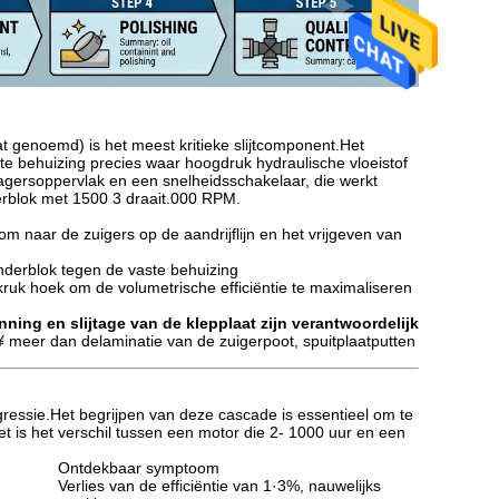
at genoemd) is het meest kritieke slijtcomponent.Het
ste behuizing precies waar hoogdruk hydraulische vloeistof
agersoppervlak en een snelheidsschakelaar, die werkt
derblok met 1500 3 draait.000 RPM.
m naar de zuigers op de aandrijflijn en het vrijgeven van
inderblok tegen de vaste behuizing
kruk hoek om de volumetrische efficiëntie te maximaliseren
ning en slijtage van de klepplaat zijn verantwoordelijk
¥ meer dan delaminatie van de zuigerpoot, spuitplaatputten
ressie.Het begrijpen van deze cascade is essentieel om te
t is het verschil tussen een motor die 2- 1000 uur en een
Ontdekbaar symptoom
Verlies van de efficiëntie van 1·3%, nauwelijks