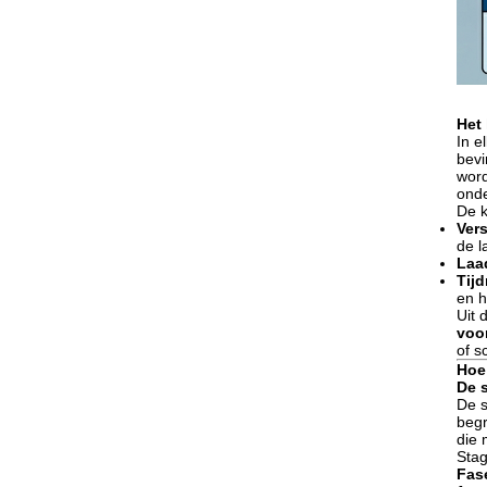
Het 
In e
bevi
word
onde
De k
Vers
de l
Laa
Tijd
en h
Uit 
voo
of s
Hoe 
De s
De s
begr
die 
Sta
Fas