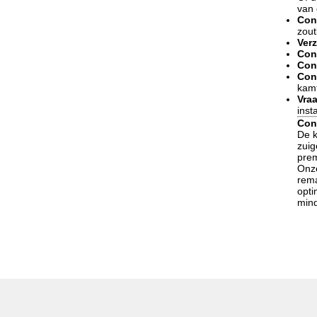
van 
Con
zout
Ver
Con
Cont
Con
kamf
Vra
inst
Con
De k
zuig
prem
Onze
rema
opti
mind