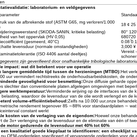
den
tatievalidatie: laboratorium- en veldgegevens
tparameter
Standaa
uik van de afbrekende stof (ASTM G65, mg verloren/1.000
18 ¢ 25
)
ijderingsweerstand (SKODA-SANIN, kritieke belasting)
80° 120
heid van het oppervlak (HV 0,05)
680720
tiecoëfficiënt (gesmeerd, 40°C)
0.08 ̊0.
hatte levensduur (normale omstandigheden)
3,000 ¥
Vereist 
aminatietolerantie (ISO 4406 aantal deeltjes)
schoner
 gegevens zijn geverifieerd door onafhankelijke tribologische laboratori
e impact: wat dit betekent voor uw operatie
x langere gemiddelde tijd tussen de herzieningen (MTBO):
Het verl
00 uur vermindert rechtstreeks de onderhoudsarbeidskosten, de onder
minderde gevoeligheid voor besmetting:
Onze diffusie geharde oppe
s slechter dan conventionele platen.afgelegen omgevingen met beperkte
gere werktemperatuur:
Verminderde wrijving op de interfaces van de k
e belasting, waardoor de levensduur van de olie wordt verlengd en de 
beterd volume-efficiëntiebehoud:
Zelfs na 10.000 uur,onze behandel
metrische rendement tegenover 85 ∼88% voor standaardplaten ∼ wat 
iceinterval constant werkt
ale kosten van de verlaging van de eigendom:
Hoewel onze behandel
rt de 3x+ verlenging van de levensduur en de eliminatie van één of tw
 de motor gedurende de levensduur met 40% tot 60%
een kwalitatief goede klepplaat te identificeren: een checklijst v
 nu OEM-onderdelen specificeert of vervangende onderdelen voor de af