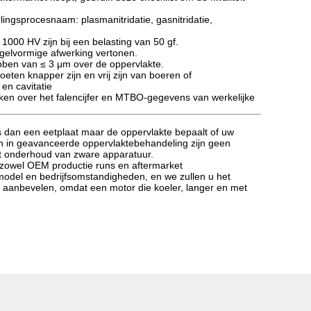
ingsprocesnaam: plasmanitridatie, gasnitridatie,
1000 HV zijn bij een belasting van 50 gf.
egelvormige afwerking vertonen.
ebben van ≤ 3 μm over de oppervlakte.
eten knapper zijn en vrij zijn van boeren of
en cavitatie
ken over het falencijfer en MTBO-gegevens van werkelijke
 is dan een eetplaat maar de oppervlakte bepaalt of uw
en in geavanceerde oppervlaktebehandeling zijn geen
het onderhoud van zware apparatuur.
 zowel OEM productie runs en aftermarket
del en bedrijfsomstandigheden, en we zullen u het
 aanbevelen, omdat een motor die koeler, langer en met