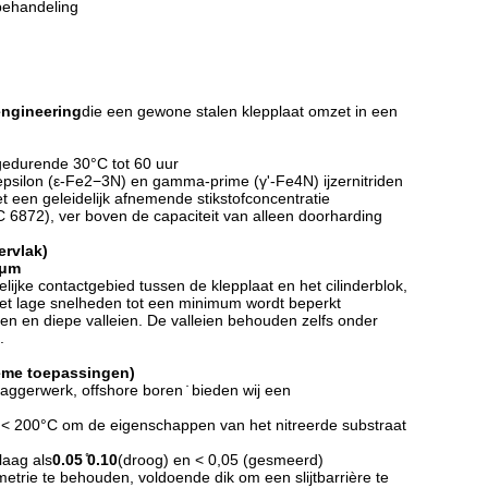
ebehandeling
engineering
die een gewone stalen klepplaat omzet in een
gedurende 30°C tot 60 uur
 epsilon (ε-Fe2−3N) en gamma-prime (γ'-Fe4N) ijzernitriden
 een geleidelijk afnemende stikstofconcentratie
 68­72), ver boven de capaciteit van alleen doorharding
ervlak)
 μm
lijke contactgebied tussen de klepplaat en het cilinderblok,
 met lage snelheden tot een minimum wordt beperkt
en en diepe valleien. De valleien behouden zelfs onder
.
reme toepassingen)
ggerwerk, offshore boren ̇ bieden wij een
< 200°C om de eigenschappen van het nitreerde substraat
laag als
0.05 ̊0.10
(droog) en < 0,05 (gesmeerd)
ie te behouden, voldoende dik om een slijtbarrière te