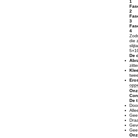
1
Fas
2
Fas
3
Fas
4
Zodr
die 
slij
5×1
De 
Abra
zitt
Klee
twee
Eros
oppe
Onz
Con
De t
Door
Alle
Geen
Draa
Gevo
Geen
Onz