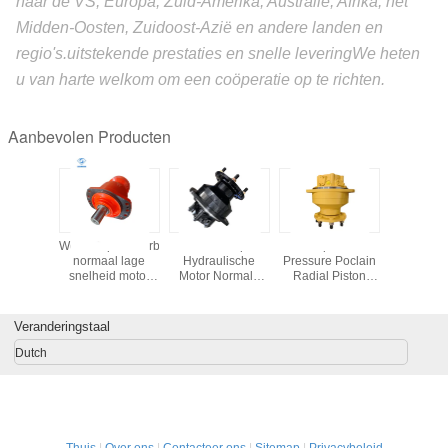
naar de VS, Europa, Zuid-Amerika, Australië, Afrika, het
Midden-Oosten, Zuidoost-Azië en andere landen en
regio's.uitstekende prestaties en snelle leveringWe heten
u van harte welkom om een coöperatie op te richten.
Aanbevolen Producten
te kleur
Werktemperatuurbereik
Druk 45 Mpa
45 Mpa Max
Eenvou
 enige
normaal lage
Hydraulische
Pressure Poclain
dubbele s
heids
snelheid motor
Motor Normale
Radial Piston
Hydraul
lische
met hoog koppel
Bedrijfstemperatuurbereik
Motor ISO 9001
zuigerm
rmotor
100% originele
Precisie
Certified for
Nominale 
kt voor
oplossing voor
Vervangingsonderdelen
Heavy Duty
MPa Hydra
Veranderingstaal
ngen van
zware
Applications
olie Krac
ndbouw
mechanische
Onderste
Dutch
iene
systemen
diver
ines
toepass