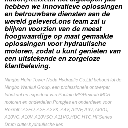
hebben we innovatieve oplossingen
en betrouwbare diensten aan de
wereld geleverd.ons team zal u
blijven voorzien van de meest
hoogwaardige op maat gemaakte
oplossingen voor hydraulische
motoren, zodat u kunt genieten van
een uitstekende en zorgeloze
klantbeleving.
Ningbo Helm Tower Noda Hydraulic Co.Ltd behoort tot de
Ningbo Wenkui Group, een professionele ontwerper,
fabrikant en exporteur van Poclain MS/Rexroth MCR
motoren en onderdelen.Pompjes en onderdelen voor
Rexroth: A2FO, A2F, A2VK, A4V, A4VF, A6V, A8VO,
A10VG, A10V, A10VSO, A11VO,HDC,HTC,HFSeries
Drum cutter,hydraulische lier.