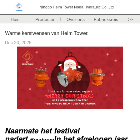
Ningbo Helm Tower Noda Hydraulic Co.,Ltd
Huis
Producten
Over ons
Fabrieksreis
>>
Warme kerstwensen van Helm Tower.
Dec 23, 2025
Naarmate het festival
nadert,
In het afgelopen jaar
Roertoren