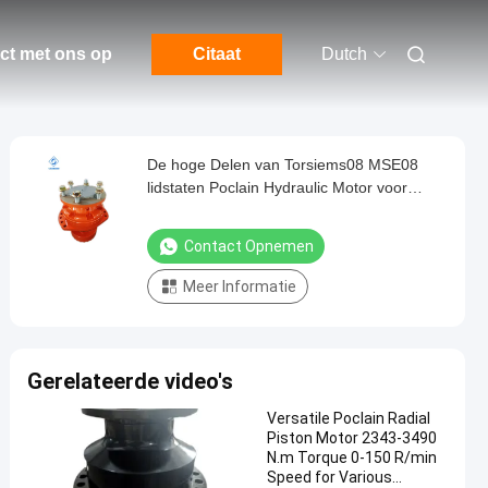
ct met ons op
Citaat
Dutch
De hoge Delen van Torsiems08 MSE08
lidstaten Poclain Hydraulic Motor voor
Bobcat 1 - 18 Stukken
Contact Opnemen
Meer Informatie
Gerelateerde video's
Versatile Poclain Radial
Piston Motor 2343-3490
N.m Torque 0-150 R/min
Speed for Various