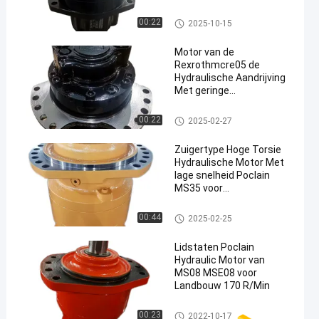
Applications
Poclain Hydraulische Motor
00:22
2025-10-15
Motor van de
Rexrothmcre05 de
Hydraulische Aandrijving
Met geringe
geluidssterkte voor
Kolenmijnboor Bobcat
Rexroth Hydraulische Motor
00:22
2025-02-27
T190 T130
Zuigertype Hoge Torsie
Hydraulische Motor Met
lage snelheid Poclain
MS35 voor
Mijnbouwmachines
Poclain Hydraulische Motor
00:44
2025-02-25
Lidstaten Poclain
Hydraulic Motor van
MS08 MSE08 voor
Landbouw 170 R/Min
Poclain Hydraulische Motor
00:23
2022-10-17