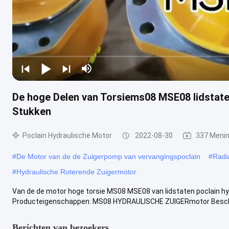
De hoge Delen van Torsiems08 MSE08 lidstaten
Stukken
Poclain Hydraulische Motor
2022-08-30
337 Meni
#
De Motor van de de Zuigerpomp van vervangingspoclain
#
Radi
#
Hydraulische Roterende Zuigermotor
Van de de motor hoge torsie MS08 MSE08 van lidstaten poclain hyd
Producteigenschappen: MS08 HYDRAULISCHE ZUIGERmotor Beschrijv
Berichten van bezoekers