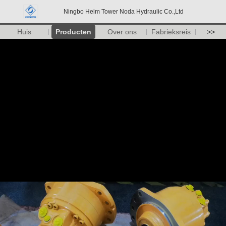
Ningbo Helm Tower Noda Hydraulic Co.,Ltd
Huis
Producten
Over ons
Fabrieksreis
>>