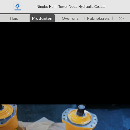
Ningbo Helm Tower Noda Hydraulic Co.,Ltd
Huis
Producten
Over ons
Fabrieksreis
>>